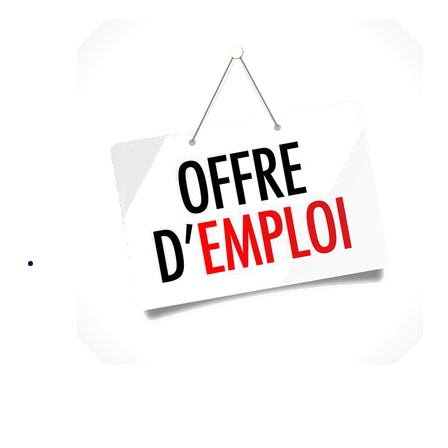
1
PSYCHOLOGUE/PSYCHOTHERAPEUTE (H/F) pour
son département "Adultes-Couples-Familles"
Statut de salarié à 30% d’ETP (11h24min / semaine)