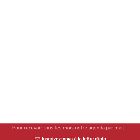
à durée indéterminée, à partir du 1° juin 2025
Voir le détail de l'offre
Annonce publiée ce 22 mars
2025
Pour recevoir tous les mois notre agenda par mail :
Inscrivez-vous à la lettre d'info