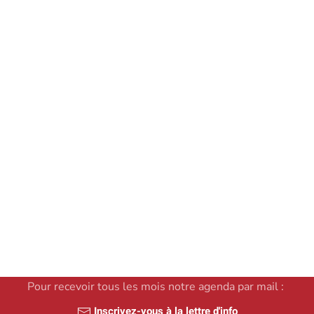
à durée indéterminée, à partir du 1° juin 2025
Voir le détail de l'offre
Annonce publiée ce 22 mars
2025
Pour recevoir tous les mois notre agenda par mail :
Inscrivez-vous à la lettre d'info