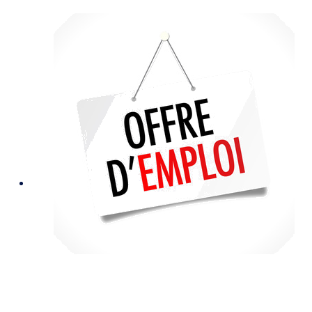
1
PSYCHOLOGUE/PSYCHOTHERAPEUTE (H/F) pour
son département "Adultes-Couples-Familles"
Statut de salarié à 30% d’ETP (11h24min / semaine)